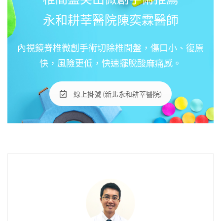
永和耕莘醫院陳奕霖醫師
內視鏡脊椎微創手術切除椎間盤，傷口小、復原
快，風險更低，快速擺脫酸麻痛感。
線上掛號 (新北永和耕莘醫院)