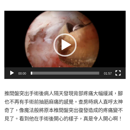
視
訊
播
放
器
00:00
01:57
推間盤突出手術後病人隔天發現背部疼痛大幅緩減，腳
也不再有手術前抽筋麻痛的感覺。查房時病人直呼太神
奇了，像魔法般將原本椎間盤突出復發造成的疼痛變不
見了。看到他在手術後開心的樣子，真是令人開心啊！