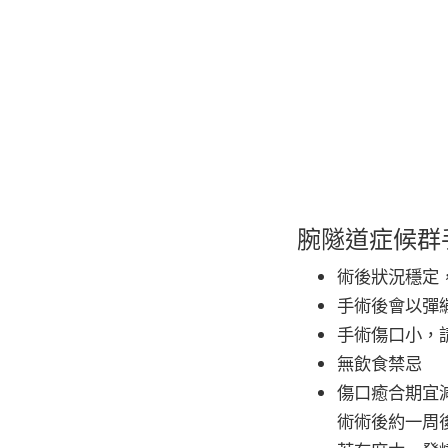
腕隧道症候群
術後狀況穩定
手術後會以彈
手術傷口小，
無飲食禁忌
傷口癒合期宜
術術後約一周後