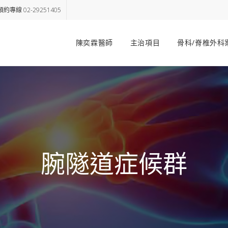
約專線 02-29251405
陳奕霖醫師
主治項目
骨科/脊椎外科
腕隧道症候群