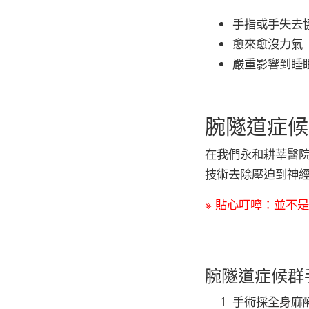
手指或手失去
愈來愈沒力氣
嚴重影響到睡
腕隧道症候
在我們永和耕莘醫
技術去除壓迫到神
※ 貼心叮嚀：並不
腕隧道症候群
手術採全身麻