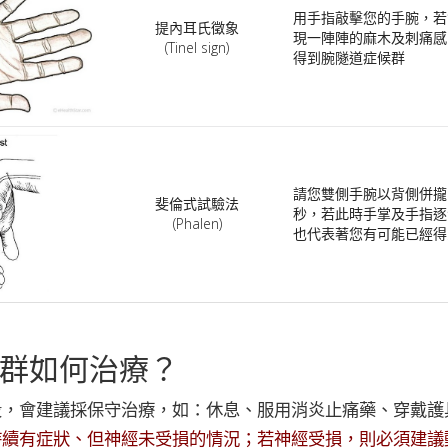
用手指敲擊您的手腕，若
提內耳氏徵象
現一陣陣的麻木及刺痛感
(Tinel sign)
得到腕隧道症候群
請您雙側手腕以背側併攏
斐倫式試驗法
秒，若此時手掌及手指逐
(Phalen)
也代表著您有可能已經得
群如何治療？
段，會建議採保守治療，如：休息、服用消炎止痛藥、穿戴護
持續有症狀、但神經未受損的情況；若神經受損，則必須建議