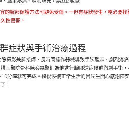
燒、嚴重疼痛、腫脹現象，請立即回診
適宜的腕部保護方法可避免受傷。一但有症狀發生，務必要找
永久性傷害。
群症狀與手術治療過程
動態攝影兼剪接師，長時間操作器械導致手腕酸麻、劇烈疼
和耕莘醫院骨科陳奕霖醫師為他進行腕隧道症候群微創手術，
~10分鐘就可完成。術後恢復正常生活的呂先生開心感謝陳
明了！