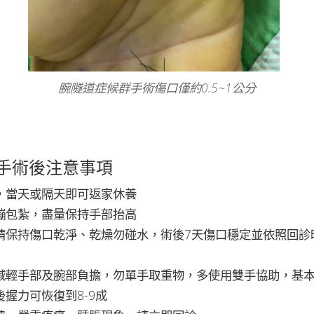
腕隧道症候群手術傷口僅約0.5~1公分
手術後注意事項
，當天或隔天即可返家休養
繃包紮，盡量保持手部抬高
請保持傷口乾淨、乾燥勿碰水，術後7天傷口穩定並依照回診
減輕手部及腕部負擔，勿單手取重物，多使用雙手協助，基
握力可恢復到8-9成