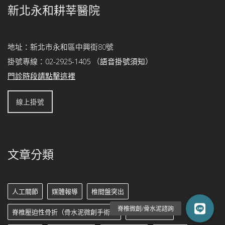
新北永和耕莘醫院
地址：新北市永和區中興街80號
掛號專線：
02-2925-1405
（
語音掛號須知
）
門診時段請點擊這裡
線上掛號
文章分類
人工關節
媒體報導
椎間盤突出
脊椎壓迫性骨折（骨水泥微創手術）
脊椎微創手術