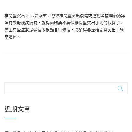
椎間盤突出 症狀若嚴重，導致椎間盤突出復健或運動等物理治療無
法有效舒緩病痛時，就得面臨要不要做椎間盤突出手術的抉擇了，
甚至有些症狀是做復健很難自行修復，必須得要靠椎間盤突出手術
來治療。
近期文章