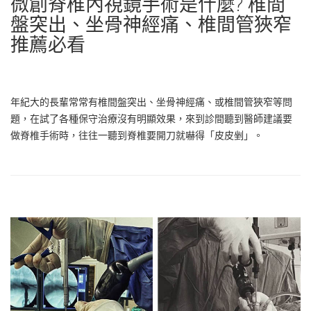
微創脊椎內視鏡手術是什麼? 椎間
盤突出、坐骨神經痛、椎間管狹窄
推薦必看
年紀大的長輩常常有椎間盤突出、坐骨神經痛、或椎間管狹窄等問
題，在試了各種保守治療沒有明顯效果，來到診間聽到醫師建議要
做脊椎手術時，往往一聽到脊椎要開刀就嚇得「皮皮剉」。