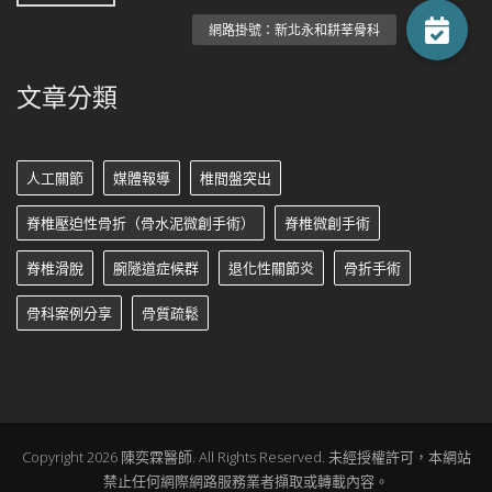
文章分類
人工關節
媒體報導
椎間盤突出
脊椎壓迫性骨折（骨水泥微創手術）
脊椎微創手術
脊椎滑脫
腕隧道症候群
退化性關節炎
骨折手術
骨科案例分享
骨質疏鬆
Copyright 2026 陳奕霖醫師. All Rights Reserved. 未經授權許可，本網站
禁止任何網際網路服務業者擷取或轉載內容。