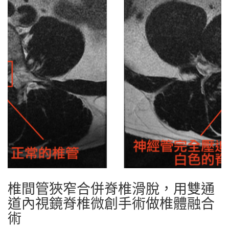
椎間管狹窄合併脊椎滑脫，用雙通
道內視鏡脊椎微創手術做椎體融合
術