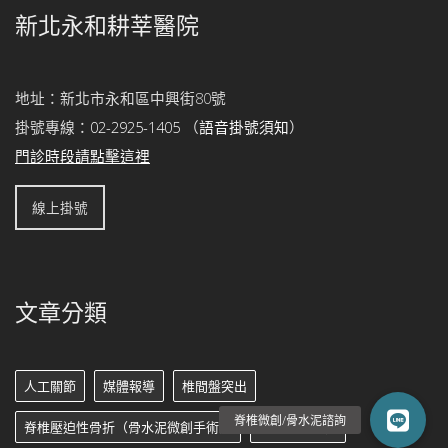
新北永和耕莘醫院
地址：新北市永和區中興街80號
掛號專線：
02-2925-1405
（
語音掛號須知
）
門診時段請點擊這裡
線上掛號
文章分類
人工關節
媒體報導
椎間盤突出
脊椎壓迫性骨折（骨水泥微創手術）
脊椎微創手術