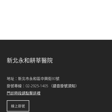
新北永和耕莘醫院
地址：新北市永和區中興街80號
掛號專線：
02-2925-1405
（
語音掛號須知
）
門診時段請點擊這裡
線上掛號