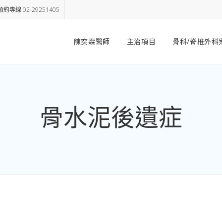
約專線 02-29251405
陳奕霖醫師
主治項目
骨科/脊椎外科
骨水泥後遺症