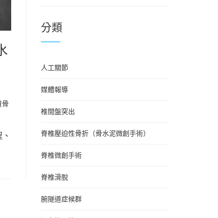
分類
水
人工關節
媒體報導
費骨
椎間盤突出
脊椎壓迫性骨折（骨水泥微創手術）
程、
脊椎微創手術
脊椎滑脫
腕隧道症候群