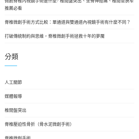
微創脊椎內視鏡手術是什麼? 椎間盤突出、坐骨神經痛、椎間管狹窄
推薦必看
脊椎微創手術方式比較：單通道與雙通道內視鏡手術有什麼不同？
打破傳統制約與思維，脊椎微創手術拯救十年的夢魘
分類
人工關節
媒體報導
椎間盤突出
脊椎壓迫性骨折（骨水泥微創手術）
脊椎微創手術