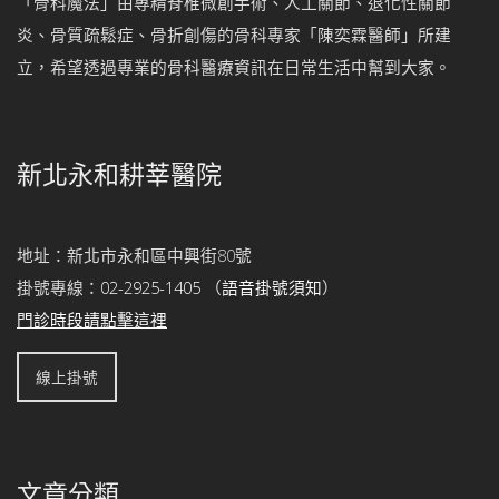
「骨科魔法」由專精脊椎微創手術、人工關節、退化性關節
炎、骨質疏鬆症、骨折創傷的骨科專家「陳奕霖醫師」所建
立，希望透過專業的骨科醫療資訊在日常生活中幫到大家。
新北永和耕莘醫院
地址：新北市永和區中興街80號
掛號專線：
02-2925-1405
（
語音掛號須知
）
門診時段請點擊這裡
線上掛號
文章分類