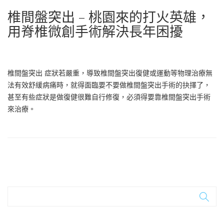
椎間盤突出 – 桃園來的打火英雄，
用脊椎微創手術解決長年困擾
椎間盤突出 症狀若嚴重，導致椎間盤突出復健或運動等物理治療無
法有效舒緩病痛時，就得面臨要不要做椎間盤突出手術的抉擇了，
甚至有些症狀是做復健很難自行修復，必須得要靠椎間盤突出手術
來治療。