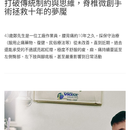
打破傳統制約與思維，脊椎微創手
術拯救十年的夢魘
43歲鄭先生是一位工廠作業員，腰背痛約10年之久，採保守治療
（服用止痛藥物、復健、民俗療法等）從未改善。直到近期，過去
還能承受的不適感亮起紅燈，極度不舒服的痠、麻、痛持續蔓延至
左側臀部、左下肢與腳底板，甚至嚴重影響到日常活動