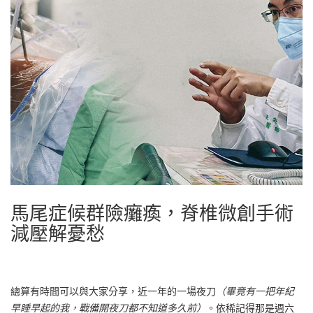
馬尾症候群險癱瘓，脊椎微創手術
減壓解憂愁
總算有時間可以與大家分享，近一年的一場夜刀
（畢竟有一把年紀
早睡早起的我，戰備開夜刀都不知道多久前）
。依稀記得那是週六