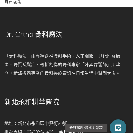
骨質疏鬆
Dr. Ortho 骨科魔法
「骨科魔法」由專精脊椎微創手術、人工關節、退化性關節
炎、骨質疏鬆症、骨折創傷的骨科專家「陳奕霖醫師」所建
立，希望透過專業的骨科醫療資訊在日常生活中幫到大家。
新北永和耕莘醫院
地址：新北市永和區中興街80號
掛號專線：
02-2925-1405
（
語音掛號須知
）