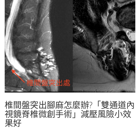
椎間盤突出腳麻怎麼辦?「雙通道內
視鏡脊椎微創手術」減壓風險小效
果好